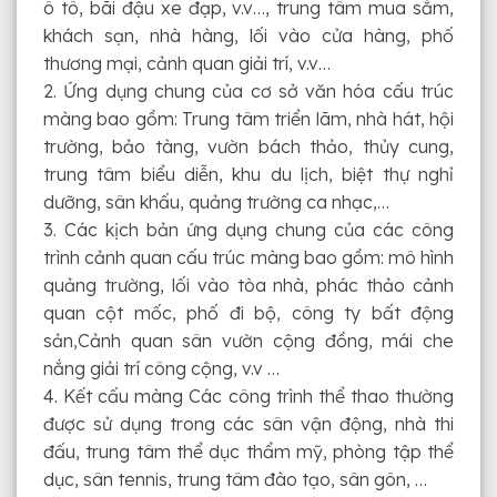
ô tô, bãi đậu xe đạp, v.v…, trung tâm mua sắm,
khách sạn, nhà hàng, lối vào cửa hàng, phố
thương mại, cảnh quan giải trí, v.v…
2. Ứng dụng chung của cơ sở văn hóa cấu trúc
màng bao gồm: Trung tâm triển lãm, nhà hát, hội
trường, bảo tàng, vườn bách thảo, thủy cung,
trung tâm biểu diễn, khu du lịch, biệt thự nghỉ
dưỡng, sân khấu, quảng trường ca nhạc,…
3. Các kịch bản ứng dụng chung của các công
trình cảnh quan cấu trúc màng bao gồm: mô hình
quảng trường, lối vào tòa nhà, phác thảo cảnh
quan cột mốc, phố đi bộ, công ty bất động
sản,Cảnh quan sân vườn cộng đồng, mái che
nắng giải trí công cộng, v.v …
4. Kết cấu màng Các công trình thể thao thường
được sử dụng trong các sân vận động, nhà thi
đấu, trung tâm thể dục thẩm mỹ, phòng tập thể
dục, sân tennis, trung tâm đào tạo, sân gôn, …