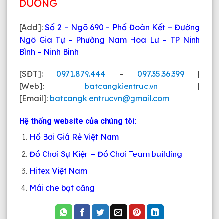
DƯƠNG
[Add]:
Số 2 – Ngõ 690 – Phố Đoàn Kết – Đường
Ngô Gia Tự – Phường Nam Hoa Lư – TP Ninh
Bình – Ninh Bình
[SĐT]:
0971.879.444
–
097.35.36.399
|
[Web]:
batcangkientruc.vn
|
[Email]:
batcangkientrucvn@gmail.com
Hệ thống website của chúng tôi:
Hồ Bơi Giá Rẻ Việt Nam
Đồ Chơi Sự Kiện – Đồ Chơi Team building
Hitex Việt Nam
Mái che bạt căng