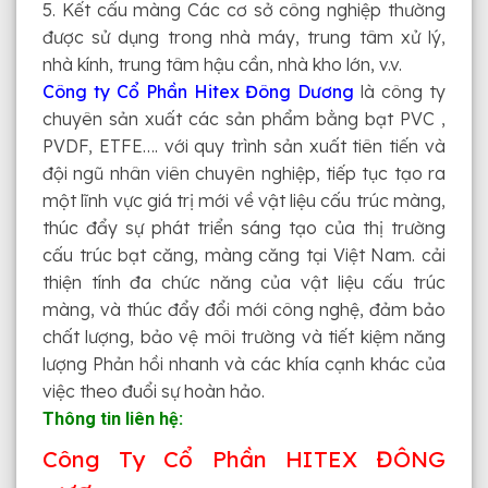
5. Kết cấu màng Các cơ sở công nghiệp thường
được sử dụng trong nhà máy, trung tâm xử lý,
nhà kính, trung tâm hậu cần, nhà kho lớn, v.v.
Công ty Cổ Phần Hitex Đông Dương
là công ty
chuyên sản xuất các sản phẩm bằng bạt PVC ,
PVDF, ETFE…. với quy trình sản xuất tiên tiến và
đội ngũ nhân viên chuyên nghiệp, tiếp tục tạo ra
một lĩnh vực giá trị mới về vật liệu cấu trúc màng,
thúc đẩy sự phát triển sáng tạo của thị trường
cấu trúc bạt căng, màng căng tại Việt Nam. cải
thiện tính đa chức năng của vật liệu cấu trúc
màng, và thúc đẩy đổi mới công nghệ, đảm bảo
chất lượng, bảo vệ môi trường và tiết kiệm năng
lượng Phản hồi nhanh và các khía cạnh khác của
việc theo đuổi sự hoàn hảo.
Thông tin liên hệ:
Công Ty Cổ Phần HITEX ĐÔNG