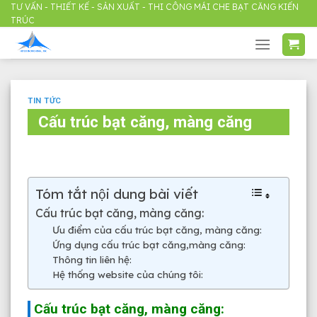
Skip
TƯ VẤN - THIẾT KẾ - SẢN XUẤT - THI CÔNG MÁI CHE BẠT CĂNG KIẾN
TRÚC
to
content
TIN TỨC
Cấu trúc bạt căng, màng căng
Tóm tắt nội dung bài viết
Cấu trúc bạt căng, màng căng:
Ưu điểm của cấu trúc bạt căng, màng căng:
Ứng dụng cấu trúc bạt căng,màng căng:
Thông tin liên hệ:
Hệ thống website của chúng tôi:
Cấu trúc bạt căng, màng căng: