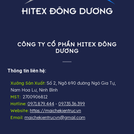
CÔNG TY CỔ PHẦN HITEX ĐÔNG
DƯƠNG
Thông tin liên hệ:
Xưởng Sản Xuất:
Số 2, Ngõ 690 đường Ngô Gia Tự,
Nam Hoa Lư, Ninh Bình
MST:
2700906812
Hotline:
0971.879.444
-
097.35.36.399
Website:
https://maichekientruc.vn
Email:
maichekientrucvn@gmail.com