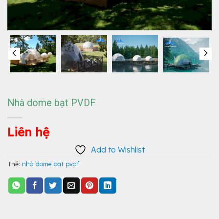
Nhà dome bạt PVDF
Liên hệ
Add to Wishlist
Thẻ:
nhà dome bạt pvdf