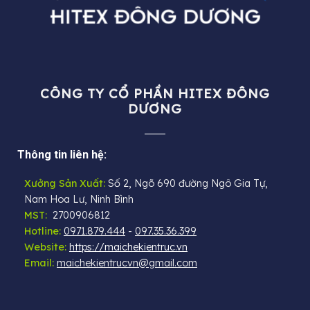
CÔNG TY CỔ PHẦN HITEX ĐÔNG
DƯƠNG
Thông tin liên hệ:
Xưởng Sản Xuất:
Số 2, Ngõ 690 đường Ngô Gia Tự,
Nam Hoa Lư, Ninh Bình
MST:
2700906812
Hotline:
0971.879.444
-
097.35.36.399
Website:
https://maichekientruc.vn
Email:
maichekientrucvn@gmail.com