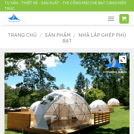
Skip
TƯ VẤN - THIẾT KẾ - SẢN XUẤT - THI CÔNG MÁI CHE BẠT CĂNG KIẾN
TRÚC
to
content
TRANG CHỦ
/
SẢN PHẨM
/
NHÀ LẮP GHÉP PHỦ
BẠT