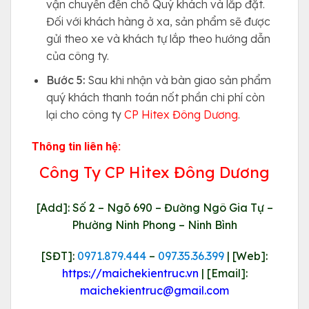
vận chuyển đến chỗ Quý khách và lắp đặt.
Đối với khách hàng ở xa, sản phẩm sẽ được
gửi theo xe và khách tự lắp theo hướng dẫn
của công ty.
Bước 5:
Sau khi nhận và bàn giao sản phẩm
quý khách thanh toán nốt phần chi phí còn
lại cho công ty
CP Hitex Đông Dương
.
Thông tin liên hệ:
Công Ty CP Hitex Đông Dương
[Add]: Số 2 – Ngõ 690 – Đường Ngô Gia Tự –
Phường Ninh Phong – Ninh Bình
[SĐT]:
0971.879.444
–
097.35.36.399
| [Web]:
https://maichekientruc.vn
| [Email]:
maichekientruc@gmail.com