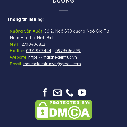
DƯƠNG
Thông tin liên hệ:
Xưởng Sản Xuất:
Số 2, Ngõ 690 đường Ngô Gia Tự,
Nam Hoa Lư, Ninh Bình
MST:
2700906812
Hotline:
0971.879.444
-
097.35.36.399
Website:
https://maichekientruc.vn
Email:
maichekientrucvn@gmail.com