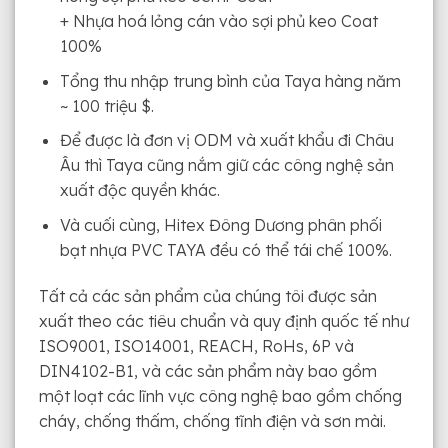
+ Nhựa hoá lỏng cán vào sợi phủ keo Coat
100%
Tổng thu nhập trung bình của Taya hàng năm
~ 100 triệu $.
Để được là đơn vị ODM và xuất khẩu đi Châu
Âu thì Taya cũng nắm giữ các công nghệ sản
xuất độc quyền khác.
Và cuối cùng, Hitex Đông Dương phân phối
bạt nhựa PVC TAYA đều có thể tái chế 100%.
Tất cả các sản phẩm của chúng tôi được sản
xuất theo các tiêu chuẩn và quy định quốc tế như
ISO9001, ISO14001, REACH, RoHs, 6P và
DIN4102-B1, và các sản phẩm này bao gồm
một loạt các lĩnh vực công nghệ bao gồm chống
cháy, chống thấm, chống tĩnh điện và sơn mài.