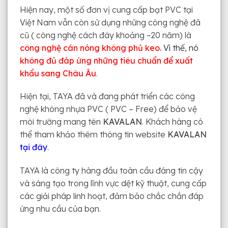
Hiện nay, một số đơn vị cung cấp bạt PVC tại
Việt Nam vẫn còn sử dụng những công nghệ đã
cũ ( công nghệ cách đây khoảng ~20 năm) là
công nghệ cán nóng không phủ keo.
Vì thế, nó
không đủ đáp ứng những tiêu chuẩn để xuất
khẩu sang Châu Âu
.
Hiện tại, TAYA đã và đang phát triển các công
nghệ không nhựa PVC ( PVC – Free) để bảo vệ
môi trường mang tên
KAVALAN
. Khách hàng có
thể tham khảo thêm thông tin website
KAVALAN
tại đây
.
TAYA là công ty hàng đầu toàn cầu đáng tin cậy
và sáng tạo trong lĩnh vực dệt kỹ thuật, cung cấp
các giải pháp linh hoạt, đảm bảo chắc chắn đáp
ứng nhu cầu của bạn.