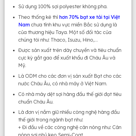
Sử dụng 100% sợi polyester không pha.
Theo thống kê thì
hơn 70% bạt xe tải tại Việt
Nam
chưa tính khu vực miền Bắc sử dụng là
của thương hiệu Taya. Một số đối tác của
chúng tôi như: Thaco, Isuzu, Hino,…
Được sản xuất trên dây chuyền và tiêu chuẩn
cực kỳ gắt gao để xuất khẩu đi Châu Âu và
Mỹ.
Là ODM cho các đơn vị sản xuất Bạt cho các
nước Châu Âu, có nhà máy ở Việt Nam.
Có nhà máy dệt sợi hàng đầu thế giới đạt tiêu
chuẩn Châu Âu.
Là đơn vị nắm giữ nhiều công nghệ hàng đầu
thế giới trong ngành bạt như:
+ Đi đầu về các công nghệ cán nóng như: Cán
nóng sợi phủ keo Semi-Coat