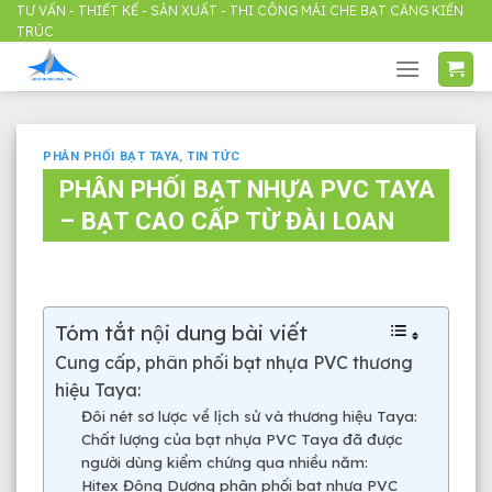
Skip
TƯ VẤN - THIẾT KẾ - SẢN XUẤT - THI CÔNG MÁI CHE BẠT CĂNG KIẾN
TRÚC
to
content
PHÂN PHỐI BẠT TAYA
,
TIN TỨC
PHÂN PHỐI BẠT NHỰA PVC TAYA
– BẠT CAO CẤP TỪ ĐÀI LOAN
Tóm tắt nội dung bài viết
Cung cấp, phân phối bạt nhựa PVC thương
hiệu Taya:
Đôi nét sơ lược về lịch sử và thương hiệu Taya:
Chất lượng của bạt nhựa PVC Taya đã được
người dùng kiểm chứng qua nhiều năm:
Hitex Đông Dương phân phối bạt nhựa PVC