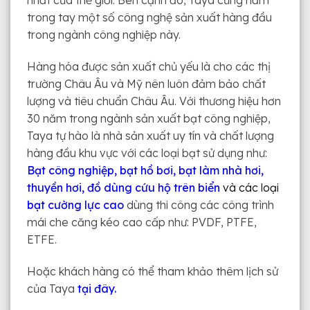
nhất của thế giới. Bên cạnh đó, Taya cũng nắm
trong tay một số công nghệ sản xuất hàng đầu
trong ngành công nghiệp này.
Hàng hóa được sản xuất chủ yếu là cho các thị
trường Châu Âu và Mỹ nên luôn đảm bảo chất
lượng và tiêu chuẩn Châu Âu. Với thương hiệu hơn
30 năm trong ngành sản xuất bạt công nghiệp,
Taya tự hào là nhà sản xuất uy tín và chất lượng
hàng đầu khu vực với các loại bạt sử dụng như:
Bạt công nghiệp,
bạt hồ bơi
,
bạt làm nhà hơi
,
thuyền hơi
,
đồ dùng cứu hộ trên biển
và các loại
bạt cường lực cao
dùng thi công các công trình
mái che căng kéo cao cấp như: PVDF, PTFE,
ETFE.
Hoặc khách hàng có thể tham khảo thêm lịch sử
của Taya
tại đây.