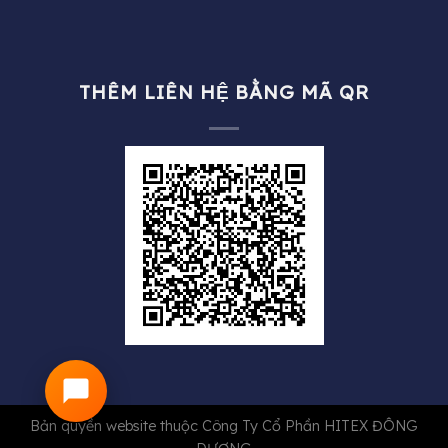
THÊM LIÊN HỆ BẰNG MÃ QR
Bản quyền website thuộc
Công Ty Cổ Phần HITEX ĐÔNG