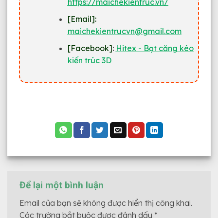
https://maichekientruc.vn/
[
Email
]:
maichekientrucvn@gmail.com
[Facebook]
:
Hitex - Bạt căng kéo
kiến trúc 3D
Để lại một bình luận
Email của bạn sẽ không được hiển thị công khai.
Các trường bắt buộc được đánh dấu
*