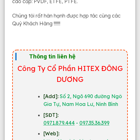
cao cấp: PVDF, ETFE, PTFE.
Chúng tôi rất hân hạnh được hợp tác cùng các
Quý Khách Hàng !!!!!!!
Thông tin liên hệ
Công Ty Cổ Phần HITEX ĐÔNG
DƯƠNG
[Add]:
Số 2, Ngõ 690 đường Ngô
Gia Tự, Nam Hoa Lư, Ninh Bình
[SĐT]:
0971.879.444
-
097.35.36.399
[Web]: