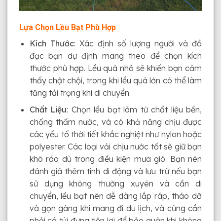
Lựa Chọn Lều Bạt Phù Hợp
Kích Thước
: Xác định số lượng người và đồ
đạc bạn dự định mang theo để chọn kích
thước phù hợp. Lều quá nhỏ sẽ khiến bạn cảm
thấy chật chội, trong khi lều quá lớn có thể làm
tăng tải trọng khi di chuyển.
Chất Liệu
: Chọn lều bạt làm từ chất liệu bền,
chống thấm nước, và có khả năng chịu được
các yếu tố thời tiết khắc nghiệt như nylon hoặc
polyester. Các loại vải chịu nước tốt sẽ giữ bạn
khô ráo dù trong điều kiện mưa gió. Bạn nên
đánh giá thêm tính di động và lưu trữ nếu bạn
sử dụng không thường xuyên và cần di
chuyển, lều bạt nên dễ dàng lắp ráp, tháo dỡ
và gọn gàng khi mang đi du lịch, và cũng cần
phải có túi đựng tiện lợi để bảo quản khi không