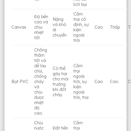
lịch bụi
Cắm
Độ bền
Nặng
trại cố
cao và
và khó
định, sự
Canvas
chịu
Cao
Thấp
T
di
kiện
nhiệt
chuyển
ngoài
tốt
trời
Chống
thấm
tốt và
dễ lau
Cắm
Có thể
chùi,
trại
gây hại
chống
ngoài
cho môi
Bạt PVC
cháy
trời, sự
Cao
Cao
C
trường
và
kiện
khi đốt
chịu
ngoài
cháy
được
trời, trại
nhiệt
độ
cao.
Chịu
Cắm
nước
Đắt tiền
trại