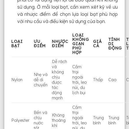
sử dụng. Ở mỗi loại bạt, cần xem xét kỹ về ưu
và nhược điểm để chọn lựa loại bạt phù hợp
với nhu cầu và điều kiện sử dụng của bạn.
LOẠI
KHÔNG
TÍNH
LOẠI
ƯU
NHƯỢC
GIÁ
GIAN
DI
BẠT
ĐIỂM
ĐIỂM
CẢ
PHÙ
ĐỘNG
HỢP
Dễ rách
và
Cắm
không
trại
Nhẹ và
chịu
ngoài
Nylon
dễ di
Thấp
Cao
C
được
trời, leo
chuyển
tác
núi, du
động
lịch bụi
mạnh
Cắm
Bền và
trại
Không
chịu
ngoài
Trung
Trung
T
Polyester
thoáng
nước
trời, leo
bình
bình
b
khí
tốt
núi, du