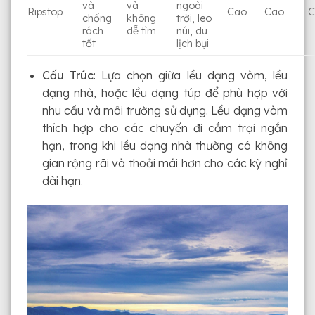
và
và
ngoài
Ripstop
Cao
Cao
C
chống
không
trời, leo
rách
dễ tìm
núi, du
tốt
lịch bụi
Cấu Trúc
: Lựa chọn giữa lều dạng vòm, lều
dạng nhà, hoặc lều dạng túp để phù hợp với
nhu cầu và môi trường sử dụng. Lều dạng vòm
thích hợp cho các chuyến đi cắm trại ngắn
hạn, trong khi lều dạng nhà thường có không
gian rộng rãi và thoải mái hơn cho các kỳ nghỉ
dài hạn.