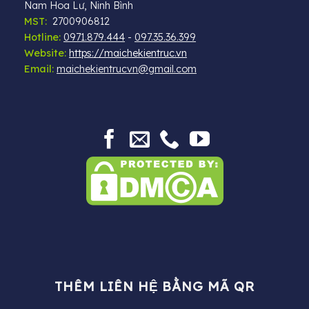
Nam Hoa Lư, Ninh Bình
MST:
2700906812
Hotline:
0971.879.444
-
097.35.36.399
Website:
https://maichekientruc.vn
Email:
maichekientrucvn@gmail.com
THÊM LIÊN HỆ BẰNG MÃ QR