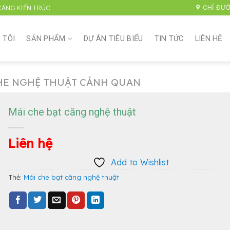
CHỈ ĐƯ
 CĂNG KIẾN TRÚC
 TÔI
SẢN PHẨM
DỰ ÁN TIÊU BIỂU
TIN TỨC
LIÊN HỆ
HE NGHỆ THUẬT CẢNH QUAN
Mái che bạt căng nghệ thuật
Liên hệ
Add to Wishlist
Thẻ:
Mái che bạt căng nghệ thuật