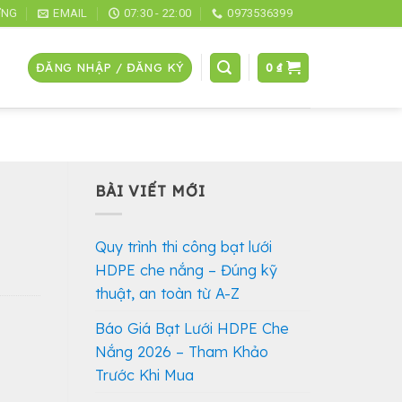
ỜNG
EMAIL
07:30 - 22:00
0973536399
ĐĂNG NHẬP / ĐĂNG KÝ
0
₫
BÀI VIẾT MỚI
Quy trình thi công bạt lưới
HDPE che nắng – Đúng kỹ
thuật, an toàn từ A-Z
Báo Giá Bạt Lưới HDPE Che
Nắng 2026 – Tham Khảo
Trước Khi Mua