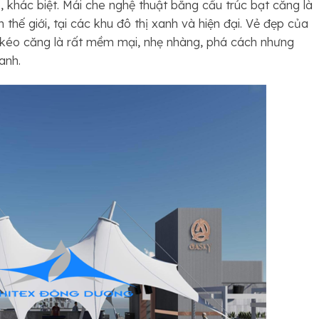
 khác biệt. Mái che nghệ thuật bằng cấu trúc bạt căng là
thế giới, tại các khu đô thị xanh và hiện đại. Vẻ đẹp của
kéo căng là rất mềm mại, nhẹ nhàng, phá cách nhưng
anh.