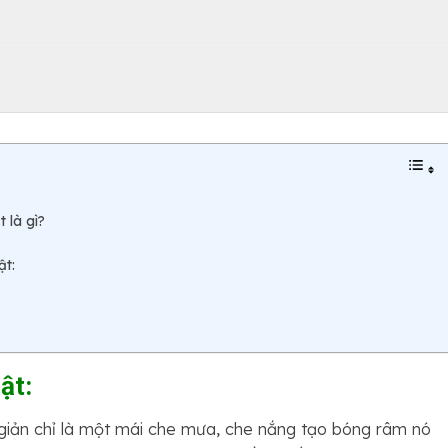
 là gì?
ật:
ật:
giản chỉ là một mái che mưa, che nắng tạo bóng râm nó