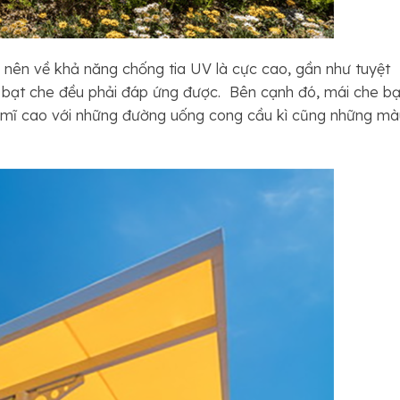
nên về khả năng chống tia UV là cực cao, gần như tuyệt
ại bạt che đều phải đáp ứng được. Bên cạnh đó, mái che bạ
 mĩ cao với những đường uống cong cầu kì cũng những mà