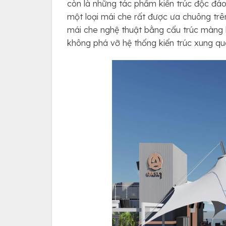
còn là những tác phẩm kiến trúc độc đáo,
một loại mái che rất được ưa chuông trên 
mái che nghệ thuật bằng cấu trúc màng 
không phá vỡ hệ thống kiến trúc xung qu