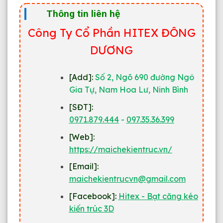
Thông tin liên hệ
Công Ty Cổ Phần HITEX ĐÔNG
DƯƠNG
[Add]:
Số 2, Ngõ 690 đường Ngô
Gia Tự, Nam Hoa Lư, Ninh Bình
[SĐT]:
0971.879.444
-
097.35.36.399
[Web]:
https://maichekientruc.vn/
[
Email
]:
maichekientrucvn@gmail.com
[Facebook]
:
Hitex - Bạt căng kéo
kiến trúc 3D