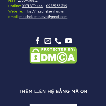
MST:
2700906812
Hotline:
0971.879.444
-
097.35.36.399
Website:
https://maichekientruc.vn
Email:
maichekientrucvn@gmail.com
THÊM LIÊN HỆ BẰNG MÃ QR