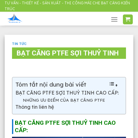
Skip
TƯ VẤN - THIẾT KẾ - SẢN XUẤT - THI CÔNG MÁI CHE BẠT CĂNG KIẾN
TRÚC
to
content
TIN TỨC
BẠT CĂNG PTFE SỢI THUỶ TINH
Tóm tắt nội dung bài viết
BẠT CĂNG PTFE SỢI THUỶ TINH CAO CẤP:
NHỮNG ƯU ĐIỂM CỦA BẠT CĂNG PTFE
Thông tin liên hệ
BẠT CĂNG PTFE SỢI THUỶ TINH CAO
CẤP: