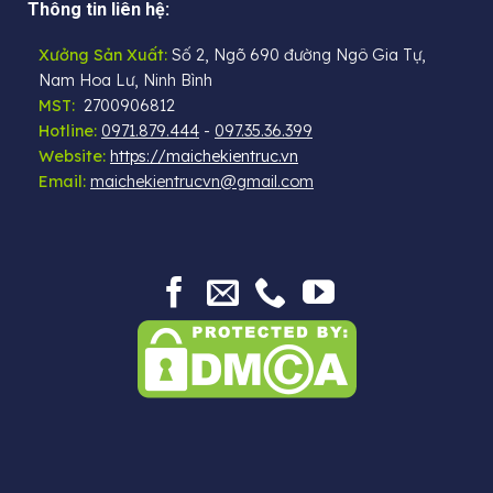
Thông tin liên hệ:
Xưởng Sản Xuất:
Số 2, Ngõ 690 đường Ngô Gia Tự,
Nam Hoa Lư, Ninh Bình
MST:
2700906812
Hotline:
0971.879.444
-
097.35.36.399
Website:
https://maichekientruc.vn
Email:
maichekientrucvn@gmail.com