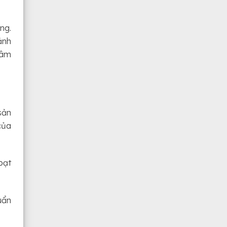
ng.
ảnh
tâm
sản
của
bạt
uẩn