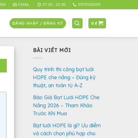
ỜNG
EMAIL
07:30 - 22:00
0973536399
ĐĂNG NHẬP / ĐĂNG KÝ
0
₫
BÀI VIẾT MỚI
Quy trình thi công bạt lưới
HDPE che nắng – Đúng kỹ
thuật, an toàn từ A-Z
Báo Giá Bạt Lưới HDPE Che
Nắng 2026 – Tham Khảo
Trước Khi Mua
Bạt lưới HDPE là gì? Ưu điểm
và cách chọn phù hợp cho