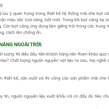
ng
 lưu ý quan trọng trong thiết kế hệ thống mái che bạt că
ần màu sắc tươi sáng, bắt mắt. Trong khi bạt căng tại s
g. Còn bạt căng ứng dụng làm giếng trời trong các trung 
áng, cách âm chống ồn…
NẮNG NGOÀI TRỜI:
 lượng thì điều đầu tiên khách hàng nên tham khảo qua 
ào? Chất lượng nguồn nguyên vật liệu ra sao, tay nghề 
n thiết kế, sản xuất và thi công các sản phẩm mái che 
y tín, nguồn nguyên liệu xuất khẩu và có đầy đủ tiêu ch