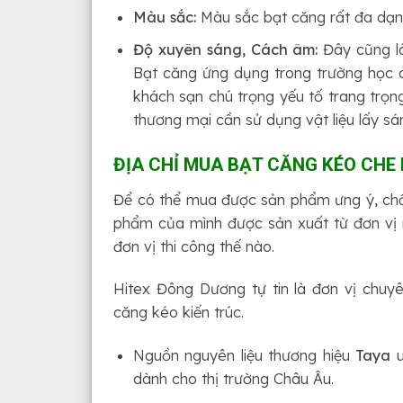
Màu sắc:
Màu sắc bạt căng rất đa dạ
Độ xuyên sáng, Cách âm:
Đây cũng là
Bạt căng ứng dụng trong trường học c
khách sạn chú trọng yếu tố trang trọn
thương mại cần sử dụng vật liệu lấy s
ĐỊA CHỈ MUA BẠT CĂNG KÉO CHE 
Để có thể mua được sản phẩm ưng ý, chất
phẩm của mình được sản xuất từ đơn vị n
đơn vị thi công thế nào.
Hitex Đông Dương tự tin là đơn vị chuyê
căng kéo kiến trúc.
Nguồn nguyên liệu thương hiệu
Taya
u
dành cho thị trường Châu Âu.