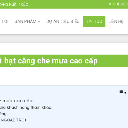
CHỈ ĐƯ
 CĂNG KIẾN TRÚC
 TÔI
SẢN PHẨM
DỰ ÁN TIÊU BIỂU
TIN TỨC
LIÊN HỆ
ái bạt căng che mưa cao cấp
e mưa cao cấp:
 cho khách hàng tham khảo:
ăng:
 NGOÀI TRỜI: